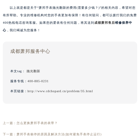
以上就是都是关于“萧邦手表抛光翻新的费用(需要多少钱？)”的相关内容，希望对您
有所帮助。专业的维修机构对您的手表更加有保障！有任何疑问，都可以拨打我们的免费
400热线电话咨询客服。如果您的爱表有任何问题，将其送到
成都萧邦售后
维修保养中
心
，我们竭诚为您服务！
成都萧邦服务中心
本文tag：
抛光翻新
服务专线：
400-885-0231
本页链接：
http://www.cdchopard.cn/problem/35.html
上一篇：
怎么更换萧邦手表的表带？
下一篇：
萧邦手表偷停的原因及解决方法(如何避免手表停止运行)