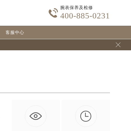
腕表保养及检修

400-885-0231
客服中心


一
…