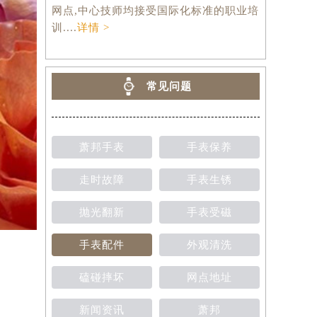
网点,中心技师均接受国际化标准的职业培
训....
详情 >
常见问题
萧邦手表
手表保养
走时故障
手表生锈
抛光翻新
手表受磁
手表配件
外观清洗
磕碰摔坏
网点地址
新闻资讯
萧邦