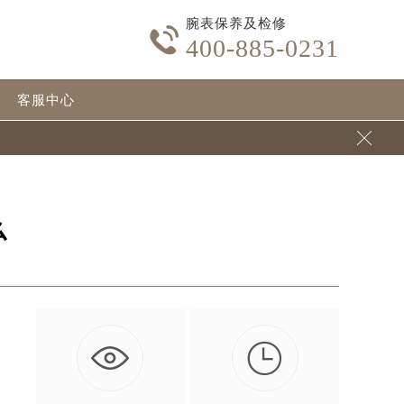
腕表保养及检修

400-885-0231
客服中心

么

过