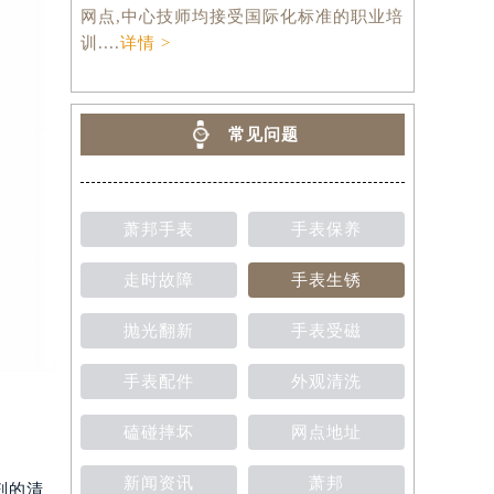
网点,中心技师均接受国际化标准的职业培
训....
详情 >
常见问题
萧邦手表
手表保养
走时故障
手表生锈
抛光翻新
手表受磁
手表配件
外观清洗
磕碰摔坏
网点地址
新闻资讯
萧邦
剂的清