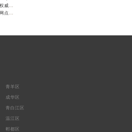
成都萧邦官方售后服务中心｜完整维修地址及售后电话权威信息公示（2026年7月最新）
亲身探访成都萧邦官方售后服务中心｜服务热线及全部网点地址（2026年7月最新）
青羊区
成华区
青白江区
温江区
郫都区