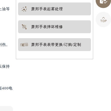

上油等
萧邦手表起雾处理

萧邦手表摔坏维修
刮伤。
萧邦手表表带更换/订购/定制
以保持
400电