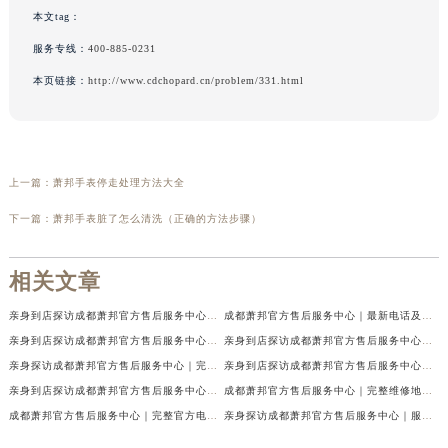
本文tag：
服务专线：
400-885-0231
本页链接：
http://www.cdchopard.cn/problem/331.html
上一篇：
萧邦手表停走处理方法大全
下一篇：
萧邦手表脏了怎么清洗（正确的方法步骤）
相关文章
亲身到店探访成都萧邦官方售后服务中心｜最新电话及官方地址（2026年7月最新）
成都萧邦官方售后服务中心｜最新电话及官方地址权威信息公示（2026年7月最新）
亲身到店探访成都萧邦官方售后服务中心｜网点地址及售后热线（2026年7月最新）
亲身到店探访成都萧邦官方售后服务中心｜服务热线及全部网点地址（2026年7月最新）
亲身探访成都萧邦官方售后服务中心｜完整网点地址及官方热线（2026年7月最新）
亲身到店探访成都萧邦官方售后服务中心｜最新地址和24小时售后电话（2026年7月最新）
亲身到店探访成都萧邦官方售后服务中心｜详细地址与售后服务电话（2026年7月最新）
成都萧邦官方售后服务中心｜完整维修地址及售后电话权威信息公示（2026年7月最新）
成都萧邦官方售后服务中心｜完整官方电话和网点地址权威信息公示（2026年7月最新）
亲身探访成都萧邦官方售后服务中心｜服务热线及全部网点地址（2026年7月最新）