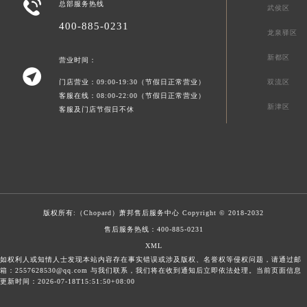

总部服务热线
武侯区
400-885-0231
龙泉驿区
新都区
营业时间：

门店营业：09:00-19:30（节假日正常营业）
双流区
客服在线：08:00-22:00（节假日正常营业）
新津区
客服及门店节假日不休
版权所有:（Chopard）
萧邦售后服务中心
Copyright © 2018-2032
售后服务热线：
400-885-0231
XML
如权利人或知情人士发现本站内容存在事实错误或涉及版权、名誉权等侵权问题，请通过邮
箱：2557628530@qq.com 与我们联系，我们将在收到通知后立即依法处理。当前页面信息
更新时间：2026-07-18T15:51:50+08:00