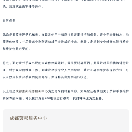
洗、润滑或更换零件等操作。
日常保养
无论是石英表还是机械表，在日常使用中都应注意定期清洁和保养。避免手表接触水、油
等液体物质，并尽量减少剧烈运动对手表造成的冲击。此外，定期到专业维修点进行检查
和维护也是必要的。
总之，面对萧邦手表出现的走走停停问题时，首先要明确原因，并采取相应的措施进行处
理。对于复杂的维修工作，则建议寻求专业人员的帮助。通过正确的维护和保养方法，可
以有效延长萧邦手表的使用寿命，并保持其良好的运行状态。
以上就是
成都萧邦维修服务中心
为您分享的精彩内容。如果您还有其他关于萧邦手表维护
和保养的问题，可以拨打页面400电话进行咨询，我们将竭诚为您服务。
成都萧邦服务中心