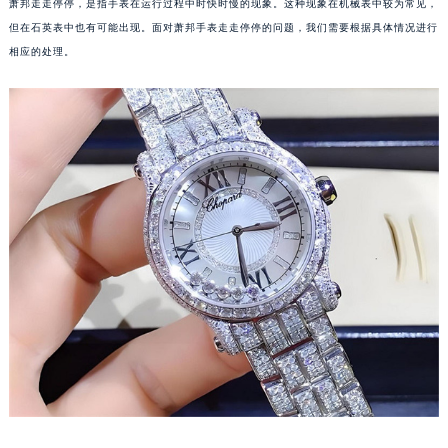
萧邦走走停停，是指手表在运行过程中时快时慢的现象。这种现象在机械表中较为常见，
但在石英表中也有可能出现。面对萧邦手表走走停停的问题，我们需要根据具体情况进行
相应的处理。