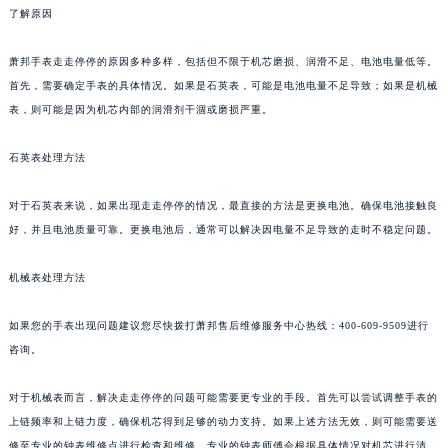
了解原因
萧邦手表走走停停的原因多种多样，包括但不限于机芯磨损、润滑不足、电池电量低等。
首先，需要确定手表的具体情况。如果是石英表，可能是电池电量不足导致；如果是机械
表，则可能是因为机芯内部的润滑剂干涸或磨损严重。
石英表处理方法
对于石英表来说，如果出现走走停停的情况，最直接的方法是更换电池。确保电池接触良
好，并且电池质量可靠。更换电池后，通常可以解决因电量不足导致的走时不稳定问题。
机械表处理方法
如果您的手表出现问题建议您尽快拨打萧邦售后维修服务中心热线：400-609-9509进行
咨询。
对于机械表而言，解决走走停停的问题可能需要更专业的手段。首先可以尝试调整手表的
上链频率和上链力度，确保机芯得到足够的动力支持。如果上述方法无效，则可能需要送
修至专业的钟表维修点进行检查和维修。专业的钟表师傅会根据具体情况对机芯进行清