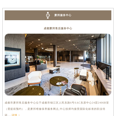
萧邦服务中心
成都萧邦售后服务中心
成都市萧邦售后服务中心位于成都市锦江区人民东路6号SAC东原中心24层2406B室
（需提前预约），是萧邦维修保养服务网点,中心技师均接受国际化标准的职业培
训....
详情 >