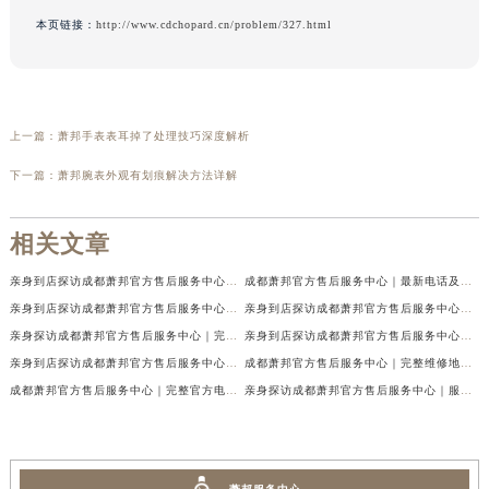
本页链接：
http://www.cdchopard.cn/problem/327.html
上一篇：
萧邦手表表耳掉了处理技巧深度解析
下一篇：
萧邦腕表外观有划痕解决方法详解
相关文章
亲身到店探访成都萧邦官方售后服务中心｜最新电话及官方地址（2026年7月最新）
成都萧邦官方售后服务中心｜最新电话及官方地址权威信息公示（2026年7月最新）
亲身到店探访成都萧邦官方售后服务中心｜网点地址及售后热线（2026年7月最新）
亲身到店探访成都萧邦官方售后服务中心｜服务热线及全部网点地址（2026年7月最新）
亲身探访成都萧邦官方售后服务中心｜完整网点地址及官方热线（2026年7月最新）
亲身到店探访成都萧邦官方售后服务中心｜最新地址和24小时售后电话（2026年7月最新）
亲身到店探访成都萧邦官方售后服务中心｜详细地址与售后服务电话（2026年7月最新）
成都萧邦官方售后服务中心｜完整维修地址及售后电话权威信息公示（2026年7月最新）
成都萧邦官方售后服务中心｜完整官方电话和网点地址权威信息公示（2026年7月最新）
亲身探访成都萧邦官方售后服务中心｜服务热线及全部网点地址（2026年7月最新）