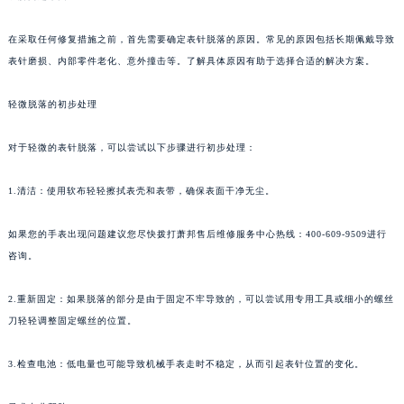
在采取任何修复措施之前，首先需要确定表针脱落的原因。常见的原因包括长期佩戴导致
表针磨损、内部零件老化、意外撞击等。了解具体原因有助于选择合适的解决方案。
轻微脱落的初步处理
对于轻微的表针脱落，可以尝试以下步骤进行初步处理：
1.清洁：使用软布轻轻擦拭表壳和表带，确保表面干净无尘。
如果您的手表出现问题建议您尽快拨打萧邦售后维修服务中心热线：400-609-9509进行
咨询。
2.重新固定：如果脱落的部分是由于固定不牢导致的，可以尝试用专用工具或细小的螺丝
刀轻轻调整固定螺丝的位置。
3.检查电池：低电量也可能导致机械手表走时不稳定，从而引起表针位置的变化。