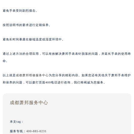
避免手表受到剧烈撞击。
按照说明书的要求进行定期保养。
避免长时间暴露在极端温度或湿度环境中。
通过上述方法的合理应用，可以有效解决萧邦手表表针脱落的问题，并延长手表的使用寿
命。
以上就是
成都萧邦维修服务中心
为您分享的精彩内容。如果您还有其他关于萧邦手表维护
和保养的问题，可以拨打页面400电话进行咨询，我们将竭诚为您服务。
成都萧邦服务中心
本文tag：
服务专线：
400-885-0231