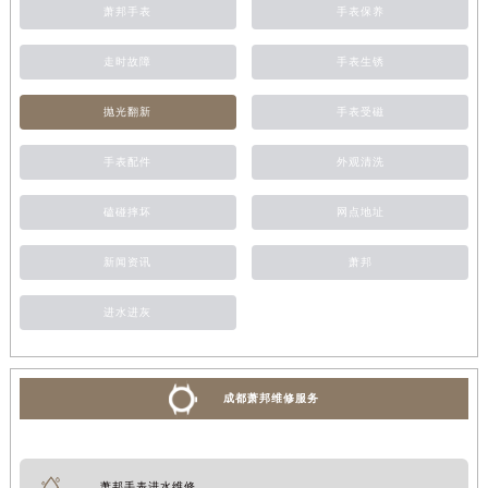
萧邦手表
手表保养
走时故障
手表生锈
抛光翻新
手表受磁
手表配件
外观清洗
磕碰摔坏
网点地址
新闻资讯
萧邦
进水进灰
成都萧邦维修服务
萧邦手表进水维修