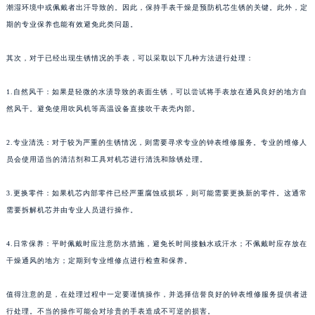
潮湿环境中或佩戴者出汗导致的。因此，保持手表干燥是预防机芯生锈的关键。此外，定
期的专业保养也能有效避免此类问题。
其次，对于已经出现生锈情况的手表，可以采取以下几种方法进行处理：
1.自然风干：如果是轻微的水渍导致的表面生锈，可以尝试将手表放在通风良好的地方自
然风干。避免使用吹风机等高温设备直接吹干表壳内部。
2.专业清洗：对于较为严重的生锈情况，则需要寻求专业的钟表维修服务。专业的维修人
员会使用适当的清洁剂和工具对机芯进行清洗和除锈处理。
3.更换零件：如果机芯内部零件已经严重腐蚀或损坏，则可能需要更换新的零件。这通常
需要拆解机芯并由专业人员进行操作。
4.日常保养：平时佩戴时应注意防水措施，避免长时间接触水或汗水；不佩戴时应存放在
干燥通风的地方；定期到专业维修点进行检查和保养。
值得注意的是，在处理过程中一定要谨慎操作，并选择信誉良好的钟表维修服务提供者进
行处理。不当的操作可能会对珍贵的手表造成不可逆的损害。