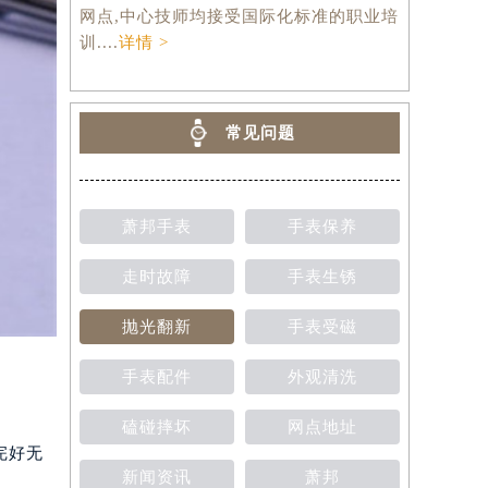
网点,中心技师均接受国际化标准的职业培
训....
详情 >
常见问题
萧邦手表
手表保养
走时故障
手表生锈
抛光翻新
手表受磁
手表配件
外观清洗
磕碰摔坏
网点地址
完好无
新闻资讯
萧邦
。