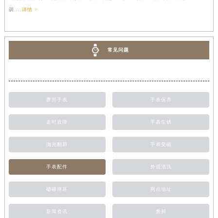
训....
详情 >
常见问题
萧邦手表
手表保养
走时故障
手表生锈
抛光翻新
手表受磁
手表配件
外观清洗
磕碰摔坏
网点地址
新闻资讯
萧邦