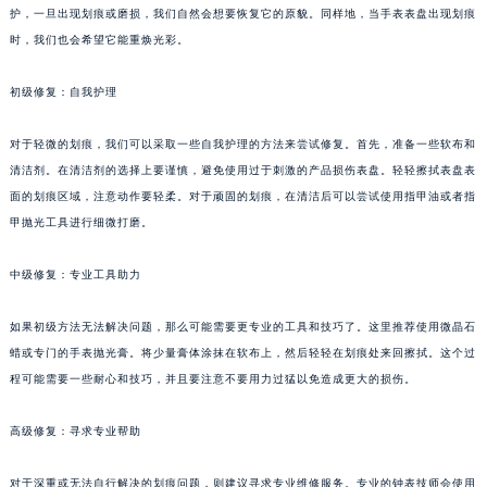
护，一旦出现划痕或磨损，我们自然会想要恢复它的原貌。同样地，当手表表盘出现划痕
时，我们也会希望它能重焕光彩。
初级修复：自我护理
对于轻微的划痕，我们可以采取一些自我护理的方法来尝试修复。首先，准备一些软布和
清洁剂。在清洁剂的选择上要谨慎，避免使用过于刺激的产品损伤表盘。轻轻擦拭表盘表
面的划痕区域，注意动作要轻柔。对于顽固的划痕，在清洁后可以尝试使用指甲油或者指
甲抛光工具进行细微打磨。
中级修复：专业工具助力
如果初级方法无法解决问题，那么可能需要更专业的工具和技巧了。这里推荐使用微晶石
蜡或专门的手表抛光膏。将少量膏体涂抹在软布上，然后轻轻在划痕处来回擦拭。这个过
程可能需要一些耐心和技巧，并且要注意不要用力过猛以免造成更大的损伤。
高级修复：寻求专业帮助
对于深重或无法自行解决的划痕问题，则建议寻求专业维修服务。专业的钟表技师会使用