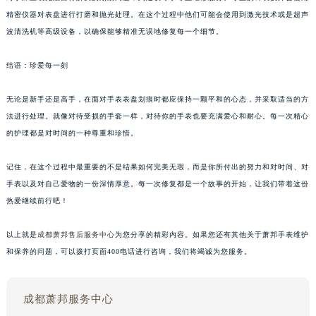
精密仪器对表盘进行打磨和抛光处理。在这个过程中他们可能会使用到激光技术或是超声
波清洗机等高级设备，以确保能够精准无误地修复每一个细节。
结语：珍爱每一刻
无论是新手还是高手，在面对手表表盘划痕时都应保持一颗平和的心态，并采取适当的方
法进行处理。就像对待受损的手套一样，对待你的手表也要充满爱心和耐心。每一次精心
的护理都是对时间的一种尊重和珍惜。
记住，在这个过程中最重要的不是结果如何完美无瑕，而是你所付出的努力和对时间、对
手表以及对自己爱物的一份深情厚意。每一次修复都是一个故事的开始，让我们带着这份
热爱继续前行吧！
以上就是
成都萧邦售后服务中心
为您分享的精彩内容。如果您还有其他关于萧邦手表维护
和保养的问题，可以拨打页面400电话进行咨询，我们将竭诚为您服务。
成都萧邦服务中心