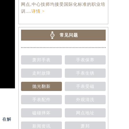
网点,中心技师均接受国际化标准的职业培
训....
详情 >
常见问题
萧邦手表
手表保养
走时故障
手表生锈
抛光翻新
手表受磁
手表配件
外观清洗
磕碰摔坏
网点地址
。在解
新闻资讯
萧邦