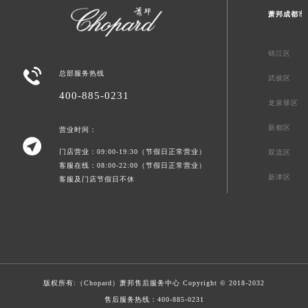
萧邦成都市
锦江区

总部服务热线
武侯区
400-885-0231
龙泉驿区
新都区
营业时间：

门店营业：09:00-19:30（节假日正常营业）
双流区
客服在线：08:00-22:00（节假日正常营业）
新津区
客服及门店节假日不休
版权所有:（Chopard）
萧邦售后服务中心
Copyright © 2018-2032
售后服务热线：
400-885-0231