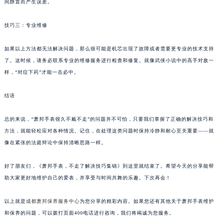
间静置而产生误差。
技巧三：专业维修
如果以上方法都无法解决问题，那么很可能是机芯出现了故障或者需要更专业的技术支持
了。这时候，请务必联系专业的维修服务进行检查和修复。就像武侠小说中的高手对敌一
样，“对症下药”才能一击必中。
结语
总的来说，“萧邦手表很久不戴不走”的问题并不可怕，只要我们掌握了正确的解决技巧和
方法，就能轻松应对各种情况。记住，在处理这类问题时保持冷静和耐心至关重要——就
像在紧张的法庭辩论中保持清晰思路一样。
好了朋友们，《萧邦手表，不走了解决技巧集锦》到这里就结束了。希望今天的分享能帮
助大家更好地维护自己的爱表，并享受与时间共舞的乐趣。下次再会！
以上就是
成都萧邦保养服务中心
为您分享的精彩内容。如果您还有其他关于萧邦手表维护
和保养的问题，可以拨打页面400电话进行咨询，我们将竭诚为您服务。