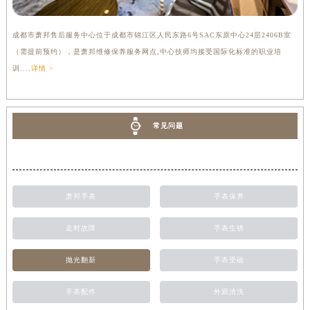
成都市萧邦售后服务中心位于成都市锦江区人民东路6号SAC东原中心24层2406B室
（需提前预约），是萧邦维修保养服务网点,中心技师均接受国际化标准的职业培
训....
详情 >
常见问题
萧邦手表
手表保养
走时故障
手表生锈
抛光翻新
手表受磁
手表配件
外观清洗