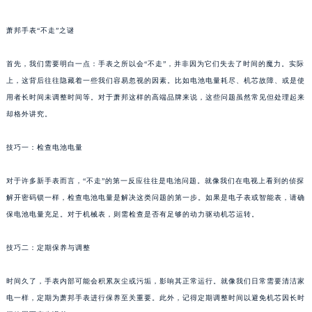
萧邦手表“不走”之谜
首先，我们需要明白一点：手表之所以会“不走”，并非因为它们失去了时间的魔力。实际
上，这背后往往隐藏着一些我们容易忽视的因素。比如电池电量耗尽、机芯故障、或是使
用者长时间未调整时间等。对于萧邦这样的高端品牌来说，这些问题虽然常见但处理起来
却格外讲究。
技巧一：检查电池电量
对于许多新手表而言，“不走”的第一反应往往是电池问题。就像我们在电视上看到的侦探
解开密码锁一样，检查电池电量是解决这类问题的第一步。如果是电子表或智能表，请确
保电池电量充足。对于机械表，则需检查是否有足够的动力驱动机芯运转。
技巧二：定期保养与调整
时间久了，手表内部可能会积累灰尘或污垢，影响其正常运行。就像我们日常需要清洁家
电一样，定期为萧邦手表进行保养至关重要。此外，记得定期调整时间以避免机芯因长时