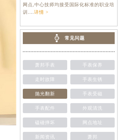
网点,中心技师均接受国际化标准的职业培
训....
详情 >
常见问题
萧邦手表
手表保养
走时故障
手表生锈
抛光翻新
手表受磁
手表配件
外观清洗
磕碰摔坏
网点地址
新闻资讯
萧邦