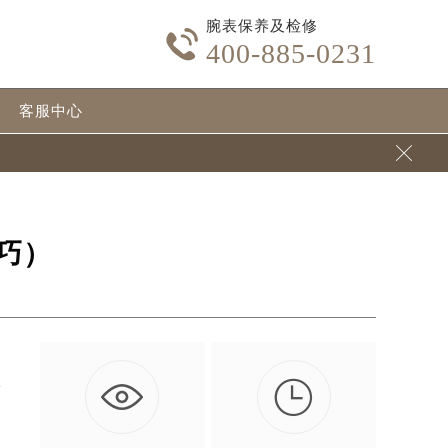
腕表保养及检修

400-885-0231
客服中心

巧）

块