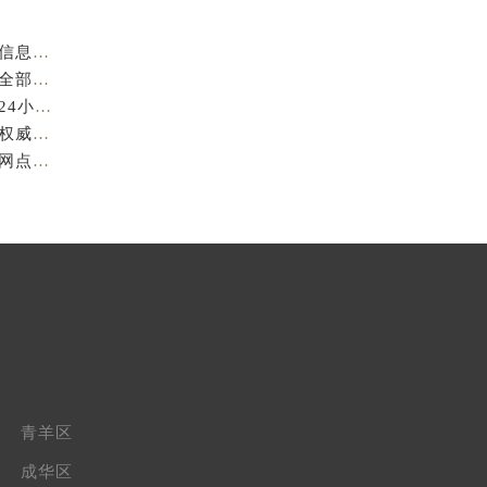
成都萧邦官方售后服务中心｜最新电话及官方地址权威信息公示（2026年7月最新）
亲身到店探访成都萧邦官方售后服务中心｜服务热线及全部网点地址（2026年7月最新）
亲身到店探访成都萧邦官方售后服务中心｜最新地址和24小时售后电话（2026年7月最新）
成都萧邦官方售后服务中心｜完整维修地址及售后电话权威信息公示（2026年7月最新）
亲身探访成都萧邦官方售后服务中心｜服务热线及全部网点地址（2026年7月最新）
青羊区
成华区