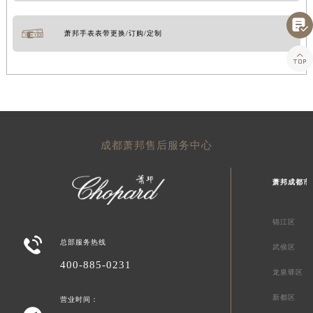

萧邦手表表带更换/订购/定制

成都萧邦售后服务中心
萧邦成都市
锦江区

总部服务热线
武侯区
400-885-0231
龙泉驿区
新都区
营业时间：