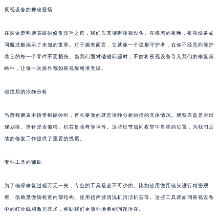
夜视设备的神秘登场
在探索萧邦腕表磕碰修复技巧之前，我们先来聊聊夜视设备。在漆黑的夜晚，夜视设备如
同魔法般揭示了未知的世界。对于腕表而言，它就像一个隐形守护者，在你不经意间保护
着它的每一个零件不受损伤。当我们面对磕碰问题时，不妨将夜视设备引入我们的修复策
略中，让每一次操作都如夜视般精准无误。
碰撞后的冷静分析
当萧邦腕表不慎受到磕碰时，首先要做的就是冷静分析碰撞的具体情况。观察表盘是否出
现划痕、指针是否偏移、机芯是否有异响等。这些细节如同夜空中星星的位置，为我们后
续的修复工作提供了重要的线索。
专业工具的辅助
为了确保修复过程万无一失，专业的工具是必不可少的。比如使用微距镜头进行精密观
察、借助显微镜检查内部结构、使用超声波清洗机清洁机芯等。这些工具就如同夜视设备
中的红外线和激光技术，帮助我们更清晰地看到问题所在。