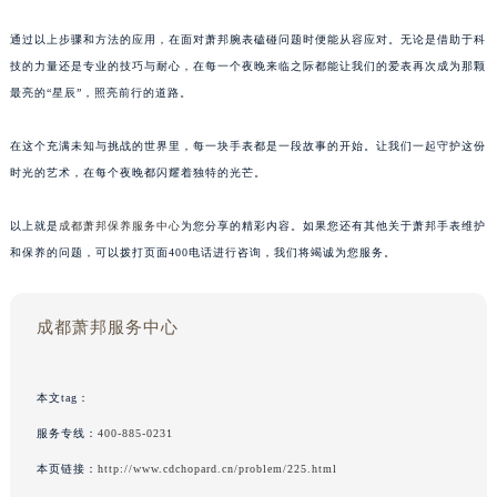
通过以上步骤和方法的应用，在面对萧邦腕表磕碰问题时便能从容应对。无论是借助于科
技的力量还是专业的技巧与耐心，在每一个夜晚来临之际都能让我们的爱表再次成为那颗
最亮的“星辰”，照亮前行的道路。
在这个充满未知与挑战的世界里，每一块手表都是一段故事的开始。让我们一起守护这份
时光的艺术，在每个夜晚都闪耀着独特的光芒。
以上就是
成都萧邦保养服务中心
为您分享的精彩内容。如果您还有其他关于萧邦手表维护
和保养的问题，可以拨打页面400电话进行咨询，我们将竭诚为您服务。
成都萧邦服务中心
本文tag：
服务专线：
400-885-0231
本页链接：
http://www.cdchopard.cn/problem/225.html