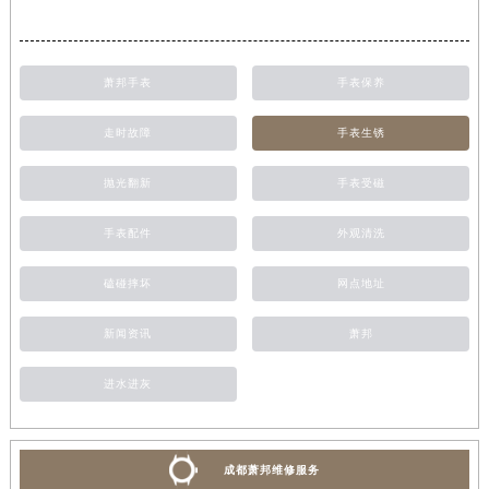
萧邦手表
手表保养
走时故障
手表生锈
抛光翻新
手表受磁
手表配件
外观清洗
磕碰摔坏
网点地址
新闻资讯
萧邦
进水进灰
成都萧邦维修服务