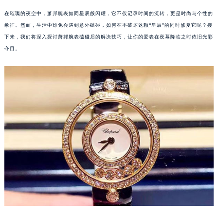
在璀璨的夜空中，萧邦腕表如同星辰般闪耀，它不仅记录时间的流转，更是时尚与个性的
象征。然而，生活中难免会遇到意外磕碰，如何在不破坏这颗“星辰”的同时修复它呢？接
下来，我们将深入探讨萧邦腕表磕碰后的解决技巧，让你的爱表在夜幕降临之时依旧光彩
夺目。