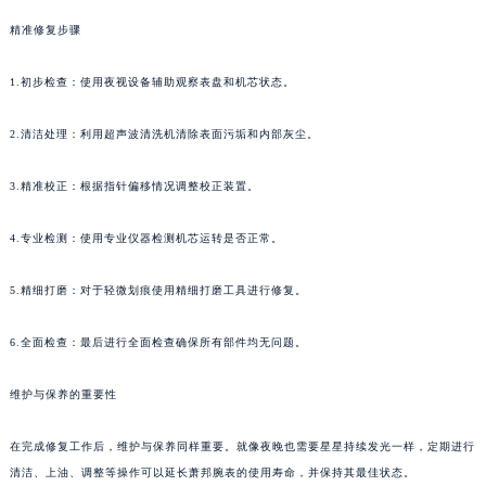
精准修复步骤
1.初步检查：使用夜视设备辅助观察表盘和机芯状态。
2.清洁处理：利用超声波清洗机清除表面污垢和内部灰尘。
3.精准校正：根据指针偏移情况调整校正装置。
4.专业检测：使用专业仪器检测机芯运转是否正常。
5.精细打磨：对于轻微划痕使用精细打磨工具进行修复。
6.全面检查：最后进行全面检查确保所有部件均无问题。
维护与保养的重要性
在完成修复工作后，维护与保养同样重要。就像夜晚也需要星星持续发光一样，定期进行
清洁、上油、调整等操作可以延长萧邦腕表的使用寿命，并保持其最佳状态。