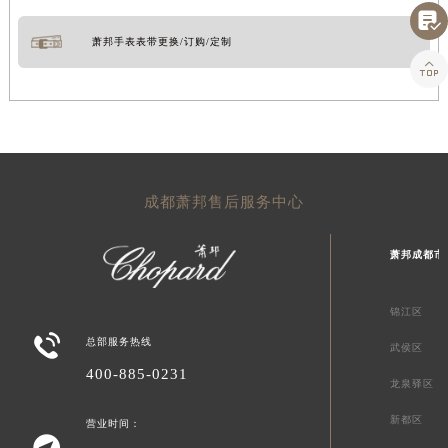

萧邦手表表带更换/订购/定制

成都萧邦售后服务中心
萧邦成都市
锦江区

总部服务热线
武侯区
400-885-0231
龙泉驿区
新都区
营业时间：
