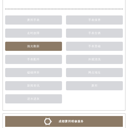
萧邦手表
手表保养
走时故障
手表生锈
抛光翻新
手表受磁
手表配件
外观清洗
磕碰摔坏
网点地址
新闻资讯
萧邦
进水进灰
成都萧邦维修服务