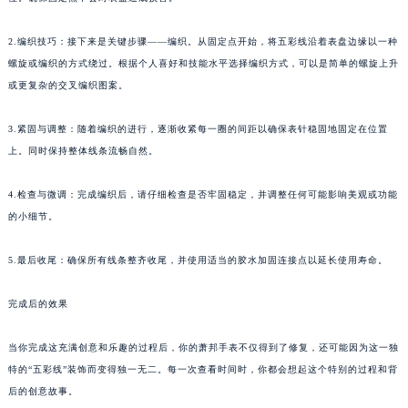
2.编织技巧：接下来是关键步骤——编织。从固定点开始，将五彩线沿着表盘边缘以一种
螺旋或编织的方式绕过。根据个人喜好和技能水平选择编织方式，可以是简单的螺旋上升
或更复杂的交叉编织图案。
3.紧固与调整：随着编织的进行，逐渐收紧每一圈的间距以确保表针稳固地固定在位置
上。同时保持整体线条流畅自然。
4.检查与微调：完成编织后，请仔细检查是否牢固稳定，并调整任何可能影响美观或功能
的小细节。
5.最后收尾：确保所有线条整齐收尾，并使用适当的胶水加固连接点以延长使用寿命。
完成后的效果
当你完成这充满创意和乐趣的过程后，你的萧邦手表不仅得到了修复，还可能因为这一独
特的“五彩线”装饰而变得独一无二。每一次查看时间时，你都会想起这个特别的过程和背
后的创意故事。