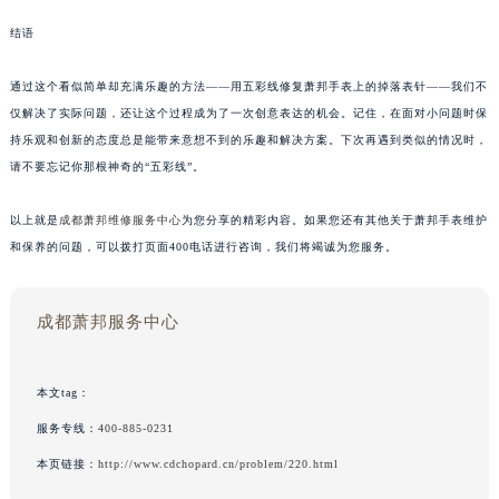
结语
通过这个看似简单却充满乐趣的方法——用五彩线修复萧邦手表上的掉落表针——我们不
仅解决了实际问题，还让这个过程成为了一次创意表达的机会。记住，在面对小问题时保
持乐观和创新的态度总是能带来意想不到的乐趣和解决方案。下次再遇到类似的情况时，
请不要忘记你那根神奇的“五彩线”。
以上就是
成都萧邦维修服务中心
为您分享的精彩内容。如果您还有其他关于萧邦手表维护
和保养的问题，可以拨打页面400电话进行咨询，我们将竭诚为您服务。
成都萧邦服务中心
本文tag：
服务专线：
400-885-0231
本页链接：
http://www.cdchopard.cn/problem/220.html