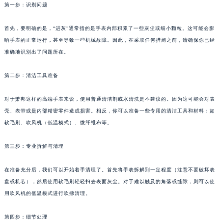
第一步：识别问题
首先，要明确的是，“进灰”通常指的是手表内部积累了一些灰尘或细小颗粒。这可能会影
响手表的正常运行，甚至导致一些机械故障。因此，在采取任何措施之前，请确保你已经
准确地识别出了问题所在。
第二步：清洁工具准备
对于萧邦这样的高端手表来说，使用普通清洁剂或水清洗是不建议的。因为这可能会对表
壳、表带或是内部精密零件造成损害。相反，你可以准备一些专用的清洁工具和材料：如
软毛刷、吹风机（低温模式）、微纤维布等。
第三步：专业拆解与清理
在准备充分后，我们可以开始着手清理了。首先将手表拆解到一定程度（注意不要破坏表
盘或机芯），然后使用软毛刷轻轻扫去表面灰尘。对于难以触及的角落或缝隙，则可以使
用吹风机的低温模式进行吹拂清理。
第四步：细节处理