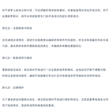
对于表带上的灰尘和污渍，可以用微纤维布轻轻擦拭，并避免使用任何化学清洁剂。对于
金属表带部分，则可以考虑使用专门的手表清洁剂进行局部清洁。
第五步：全面检查与组装
在完成初步清理后，请进行全面检查以确保所有部件均无损伤，并且没有遗漏任何灰尘或
污渍。最后将所有部件重新组装回原位，并确保所有螺丝紧固到位。
第六步：恢复保养与测试
重新组装完成后，请记得对手表进行一次全面的保养和测试。这包括但不限于调整日期、
时间以及校准功能等。确保手表能够正常运行且没有因进灰而导致的任何异常情况。
第七步：定期维护
为了避免类似问题再次发生，请记得定期对手表进行维护和清洁。尤其是夏季或者多尘环
境下的使用后，请及时清理并检查您的爱表。