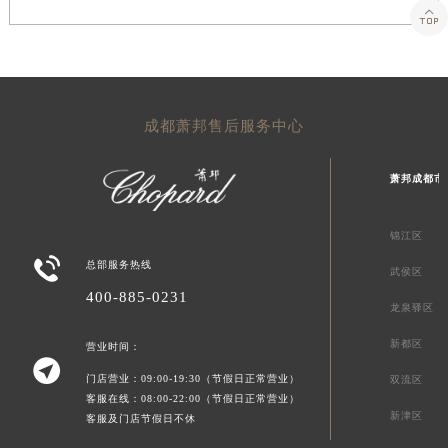

成都萧邦售后服务中心
萧邦成都市
锦江区

总部服务热线
武侯区
400-885-0231
龙泉驿区
新都区
营业时间：

门店营业：09:00-19:30（节假日正常营业）
双流区
客服在线：08:00-22:00（节假日正常营业）
新津区
客服及门店节假日不休