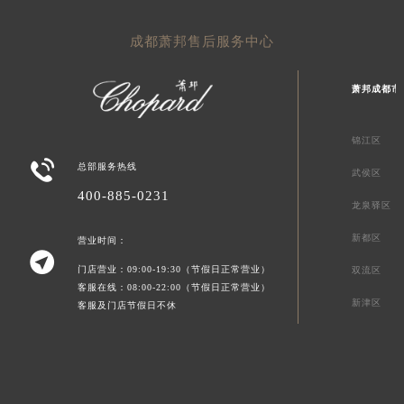
成都萧邦售后服务中心
萧邦成都市
锦江区

总部服务热线
武侯区
400-885-0231
龙泉驿区
新都区
营业时间：

门店营业：09:00-19:30（节假日正常营业）
双流区
客服在线：08:00-22:00（节假日正常营业）
新津区
客服及门店节假日不休