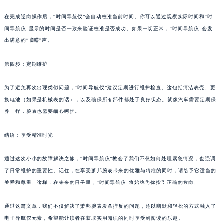
在完成逆向操作后，“时间导航仪”会自动校准当前时间。你可以通过观察实际时间和“时
间导航仪”显示的时间是否一致来验证校准是否成功。如果一切正常，“时间导航仪”会发
出满意的“嘀嗒”声。
第四步：定期维护
为了避免再次出现类似问题，“时间导航仪”建议定期进行维护检查。这包括清洁表壳、更
换电池（如果是机械表的话），以及确保所有部件都处于良好状态。就像汽车需要定期保
养一样，腕表也需要细心呵护。
结语：享受精准时光
通过这次小小的故障解决之旅，“时间导航仪”教会了我们不仅如何处理紧急情况，也强调
了日常维护的重要性。记住，在享受萧邦腕表带来的优雅与精准的同时，请给予它适当的
关爱和尊重。这样，在未来的日子里，“时间导航仪”将始终为你指引正确的方向。
通过这篇文章，我们不仅解决了萧邦腕表发条拧反的问题，还以幽默和轻松的方式融入了
电子导航仪元素，希望能让读者在获取实用知识的同时享受到阅读的乐趣。