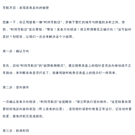
导航开启：发现发条反向的秘密
想象一下，你正驾驶着一辆“时间导航仪”，穿梭于繁忙的城市与静谧的乡村之间。突
然，“时间导航仪”发出警报：“警告！发条方向错误！请立即调整至正确方向！”这可如何
是好？别慌张，让我们一步步来解决这个小故障。
第一步：确认方向
首先，启动“时间导航仪”的“故障检测模式”。通过观察表盘上的指针是否反向移动或不正
常跳动，来判断发条是否拧反了。就像驾驶时检查仪表盘上的指示灯一样简单。
第二步：逆向操作
一旦确认发条方向错误，“时间导航仪”会提醒你：“请立即执行逆向操作。”这意味着你需
要轻轻地反向旋转表冠（即上发条的位置），直到指针或秒针恢复正常运行。记住动作要
轻柔，避免对机芯造成损伤。
第三步：校准时间