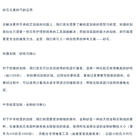
砂石元素的巧妙运用
在解决萧邦手表机芯划痕的问题上，我们首先需要了解的是划痕的类型与程度。轻微的划
痕往往只需要一些日常护理和简单的工具就能解决；而较深或面积较大的划痕，则可能需
要更专业的修复方法。这里，我们将引入一种自然界的神奇元素——砂石。
轻微划痕：砂纸与细心
对于轻微的划痕，我们首先可以尝试使用砂纸进行修复。选择一种比机芯材质略粗的砂纸
（如1200目），轻轻擦拭划痕区域。记得动作要轻柔，避免过度摩擦导致新的损伤。在
擦拭过程中，可以使用少量清水或专用清洁剂辅助清洁，帮助去除表面污垢和轻微氧化
层。
中等程度划痕：金刚砂与耐心
对于中等程度的划痕，我们则需要更加精细的操作。金刚砂是一种由天然金刚石制成的磨
料，在修复机芯表面时能有效去除较深的痕迹。使用时应选择合适的金刚砂颗粒大小（通
常为320目至1000目），并配合专用修复工具（如修复笔或修复液），以较小的压力均匀