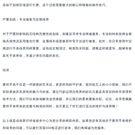
涂抹于划痕区域进行打磨。这个过程需要极大的耐心和细致的操作技巧。
严重划痕：专业修复与定期保养
对于严重到影响机芯结构完整性的划痕，则建议寻求专业维修服务。专业的钟表技师会根
据具体情况采用激光打磨、金属填补或更换部件等方法进行修复。此外，在日常使用中定
期进行手表保养同样重要。这包括定期清洁、检查防水性能、调整走时精度等，能够有效
延长手表寿命，并减少潜在问题的发生。
结语
萧邦手表不仅是一件精密的艺术品，更是时间的守护者。面对机芯上的小小瑕疵，我们不
应轻易放弃其原有的魅力与价值。通过巧妙运用自然界的砂石元素及其背后的科学原理和
技术方法，我们可以有效地解决这些难题，并让我们的爱表重焕光彩。记住，在享受佩戴
萧邦手表带来的优雅与精准的同时，也不要忘了对它进行适当的维护与保养哦！
以上就是
成都萧邦维修服务中心
为您分享的精彩内容。如果您还有其他关于萧邦手表维护
和保养的问题，可以拨打页面400电话进行咨询，我们将竭诚为您服务。