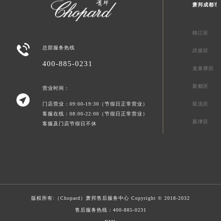
萧邦成都市
锦江区

总部服务热线
武侯区
400-885-0231
龙泉驿区
新都区
营业时间：

门店营业：09:00-19:30（节假日正常营业）
双流区
客服在线：08:00-22:00（节假日正常营业）
新津区
客服及门店节假日不休
版权所有:（Chopard）
萧邦售后服务中心
Copyright © 2018-2032
售后服务热线：
400-885-0231