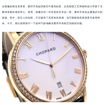
在璀璨的珠宝世界里，萧邦手表如同夜空中最亮的星，以其精湛工艺和独特设计俘获了无
数钟表爱好者的芳心。然而，就像任何一件珍贵的艺术品一样，萧邦手表也会遭遇岁月的
痕迹。其中，机芯上的划痕，不仅破坏了其原有的美感，也可能影响其精准度与使用寿
命。今天，我们就来探讨一下如何巧妙地解决萧邦手表机芯划痕的问题。