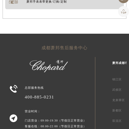
萧邦手表表带更换/订购/定制

成都萧邦售后服务中心
萧邦成都市
锦江区

总部服务热线
武侯区
400-885-0231
龙泉驿区
新都区
营业时间：

门店营业：09:00-19:30（节假日正常营业）
双流区
客服在线：08:00-22:00（节假日正常营业）