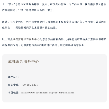
上，“代价”总是不可避免地存在。然而，在享受那份独一无二的手感、视觉盛宴以及背后
故事的同时，“付出”也是理所应当的一部分。
因此，在决定购买任何一款奢侈品时，请确保你不仅欣赏其表面之美，更理解它背后的价
值所在——无论是时间的艺术还是科技的结晶。
以上就是
成都萧邦保养服务中心
为您分享的精彩内容。如果您还有其他关于萧邦手表维护
和保养的问题，可以拨打页面400电话进行咨询，我们将竭诚为您服务。
成都萧邦服务中心
本文tag：
服务专线：
400-885-0231
本页链接：
http://www.cdchopard.cn/problem/155.html