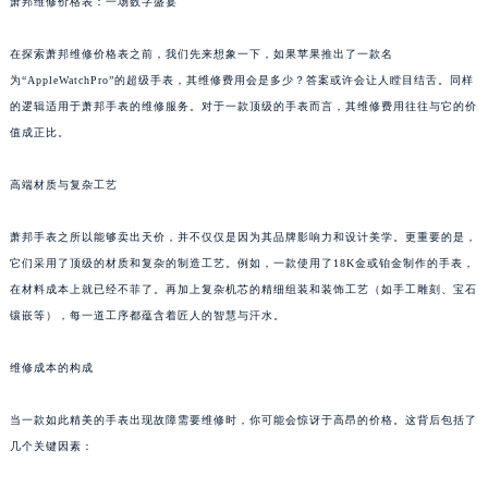
萧邦维修价格表：一场数字盛宴
在探索萧邦维修价格表之前，我们先来想象一下，如果苹果推出了一款名
为“AppleWatchPro”的超级手表，其维修费用会是多少？答案或许会让人瞠目结舌。同样
的逻辑适用于萧邦手表的维修服务。对于一款顶级的手表而言，其维修费用往往与它的价
值成正比。
高端材质与复杂工艺
萧邦手表之所以能够卖出天价，并不仅仅是因为其品牌影响力和设计美学。更重要的是，
它们采用了顶级的材质和复杂的制造工艺。例如，一款使用了18K金或铂金制作的手表，
在材料成本上就已经不菲了。再加上复杂机芯的精细组装和装饰工艺（如手工雕刻、宝石
镶嵌等），每一道工序都蕴含着匠人的智慧与汗水。
维修成本的构成
当一款如此精美的手表出现故障需要维修时，你可能会惊讶于高昂的价格。这背后包括了
几个关键因素：