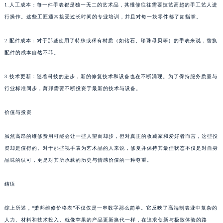
1.人工成本：每一件手表都是独一无二的艺术品，其维修往往需要技艺高超的手工艺人进
行操作。这些工匠通常接受过长时间的专业培训，并且对每一块零件都了如指掌。
2.配件成本：对于那些使用了特殊或稀有材质（如钻石、珍珠母贝等）的手表来说，替换
配件的成本自然不菲。
3.技术更新：随着科技的进步，新的修复技术和设备也在不断涌现。为了保持服务质量与
行业标准同步，萧邦需要不断投资于最新的技术与设备。
价值与投资
虽然高昂的维修费用可能会让一些人望而却步，但对真正的收藏家和爱好者而言，这些投
资却是值得的。对于那些视手表为艺术品的人来说，修复并保持其最佳状态不仅是对自身
品味的认可，更是对其所承载的历史与情感价值的一种尊重。
结语
综上所述，“萧邦维修价格表”不仅仅是一串数字那么简单。它反映了高端制表业中复杂的
人力、材料和技术投入。就像苹果的产品更新换代一样，在追求创新与极致体验的路