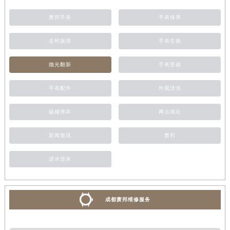
萧邦手表
手表保养
走时故障
手表生锈
抛光翻新
手表受磁
手表配件
外观清洗
磕碰摔坏
网点地址
新闻资讯
萧邦
进水进灰
成都萧邦维修服务