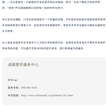
题——无论是面对一只破损的手表还是其他任何挑战。因为，在这个瞬息万变的世界
里，“滴答”声总能提醒我们珍惜每一刻的时间与努力。
本文旨在以幽默、口语化的风格探讨一个有趣的话题，并非提供实际操作指南或推荐使用
非传统材料进行维修工作。在处理任何实物损坏时，请优先寻求专业建议与服务以确保安
全与效果。
以上就是
成都萧邦保养服务中心
为您分享的精彩内容。如果您还有其他关于萧邦手表维护
和保养的问题，可以拨打页面400电话进行咨询，我们将竭诚为您服务。
成都萧邦服务中心
本文tag：
服务专线：
400-885-0231
本页链接：
http://www.cdchopard.cn/problem/141.html