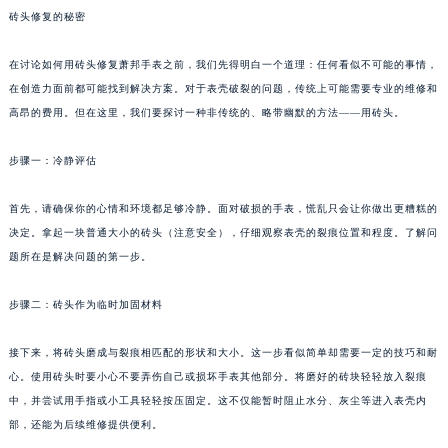
砖头修复的秘密
在讨论如何用砖头修复萧邦手表之前，我们先得明白一个道理：任何看似不可能的事情，
在创造力面前都可能找到解决方案。对于表壳破裂的问题，传统上可能需要专业的维修和
高昂的费用。但在这里，我们要探讨一种非传统的、略带幽默的方法——用砖头。
步骤一：冷静评估
首先，请确保你的心情和环境都足够冷静。面对破损的手表，慌乱只会让你做出更糟糕的
决定。拿起一块普通大小的砖头（注意安全），仔细观察表壳的裂痕位置和程度。了解问
题所在是解决问题的第一步。
步骤二：砖头作为临时加固材料
接下来，将砖头磨成与裂痕相匹配的形状和大小。这一步看似简单却需要一定的技巧和耐
心。使用砖头时要小心不要弄伤自己或损坏手表其他部分。将磨好的砖块轻轻放入裂痕
中，并尝试用手指或小工具轻轻按压固定。这不仅能暂时阻止水分、灰尘等进入表壳内
部，还能为后续维修提供便利。