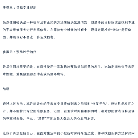
步骤三：寻找专业帮助
虽然使用砖头是一种临时且非正式的方法来解决紧急情况，但最终的目标应该是找到专业
的手表维修服务进行彻底修复。在等待专业维修的过程中，记得定期检查“砖块”是否稳
固，并确保它不会进一步造成损害。
步骤四：预防胜于治疗
最后但同样重要的是，在日常使用中采取措施预防类似问题的发生。比如定期检查手表防
水性能、避免接触强烈冲击或高温环境等。
结语
通过上述方法，或许能让你的手表在专业维修到来之前暂时“恢复元气”。但这只是权宜之
计，并不能替代专业的维修服务。记住，在追求时间精准的同时，请对你的爱表保持足够
的尊重和关爱。毕竟，“滴答”声背后是无数匠人的心血与承诺。
让我们再次提醒自己，在面对生活中的小挫折时保持乐观态度，并寻找创新的方法解决问