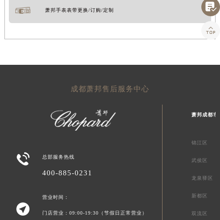

萧邦手表表带更换/订购/定制

成都萧邦售后服务中心
萧邦成都市
锦江区

总部服务热线
武侯区
400-885-0231
龙泉驿区
新都区
营业时间：

门店营业：09:00-19:30（节假日正常营业）
双流区