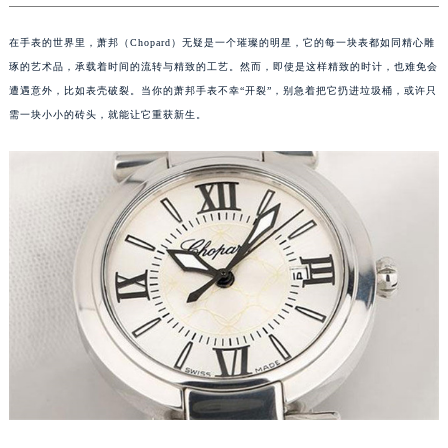
在手表的世界里，萧邦（Chopard）无疑是一个璀璨的明星，它的每一块表都如同精心雕
琢的艺术品，承载着时间的流转与精致的工艺。然而，即使是这样精致的时计，也难免会
遭遇意外，比如表壳破裂。当你的萧邦手表不幸“开裂”，别急着把它扔进垃圾桶，或许只
需一块小小的砖头，就能让它重获新生。