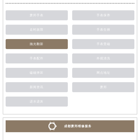
萧邦手表
手表保养
走时故障
手表生锈
抛光翻新
手表受磁
手表配件
外观清洗
磕碰摔坏
网点地址
新闻资讯
萧邦
进水进灰
成都萧邦维修服务