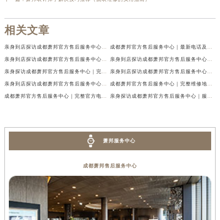
相关文章
亲身到店探访成都萧邦官方售后服务中心｜最新电话及官方地址（2026年7月最新）
成都萧邦官方售后服务中心｜最新电话及官方地址权威信息公示（2026年7月最新）
亲身到店探访成都萧邦官方售后服务中心｜网点地址及售后热线（2026年7月最新）
亲身到店探访成都萧邦官方售后服务中心｜服务热线及全部网点地址（2026年7月最新）
亲身探访成都萧邦官方售后服务中心｜完整网点地址及官方热线（2026年7月最新）
亲身到店探访成都萧邦官方售后服务中心｜最新地址和24小时售后电话（2026年7月最新）
亲身到店探访成都萧邦官方售后服务中心｜详细地址与售后服务电话（2026年7月最新）
成都萧邦官方售后服务中心｜完整维修地址及售后电话权威信息公示（2026年7月最新）
成都萧邦官方售后服务中心｜完整官方电话和网点地址权威信息公示（2026年7月最新）
亲身探访成都萧邦官方售后服务中心｜服务热线及全部网点地址（2026年7月最新）
萧邦服务中心
成都萧邦售后服务中心