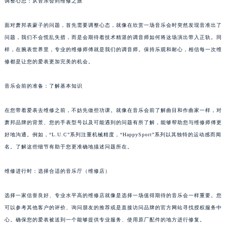
调整心态：从音乐会到维修之旅
面对萧邦表蒙子的问题，首先需要调整心态，就像在欣赏一场音乐会时突然发现音准出了
问题，我们不会慌乱失措，而是会期待着技术精湛的调音师如何将这场演出带入正轨。同
样，在腕表世界里，专业的维修师傅就是我们的调音师。保持乐观和耐心，相信每一次维
修都是让您的爱表更加完美的机会。
音乐会前的准备：了解基本知识
在您带着爱表去维修之前，不妨先做些功课。就像在音乐会前了解曲目和作曲家一样，对
萧邦品牌的背景、您的手表型号以及可能遇到的问题有所了解，能够帮助您与维修师傅更
好地沟通。例如，“L.U.C”系列注重机械精度，“HappySport”系列以其独特的运动感而闻
名。了解这些细节有助于您更准确地描述问题所在。
维修进行时：选择合适的音乐厅（维修店）
选择一家信誉良好、专业水平高的维修店就像是选择一场值得期待的音乐会一样重要。您
可以参考其他客户的评价、询问朋友的推荐或是直接访问品牌的官方网站寻找授权服务中
心。确保您的爱表被送到一个能够提供专业服务、使用原厂配件的地方进行修复。