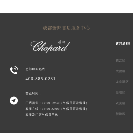
成都萧邦售后服务中心
萧邦成都市
锦江区

总部服务热线
武侯区
400-885-0231
龙泉驿区
新都区
营业时间：

门店营业：09:00-19:30（节假日正常营业）
双流区
客服在线：08:00-22:00（节假日正常营业）
新津区
客服及门店节假日不休