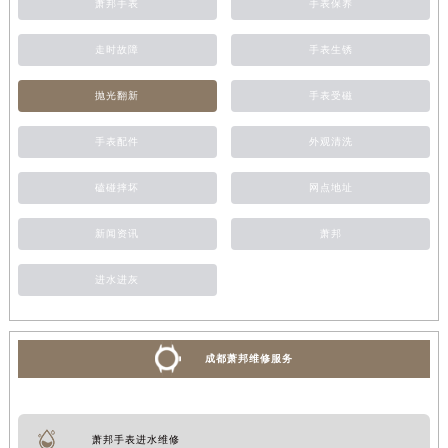
萧邦手表
手表保养
走时故障
手表生锈
抛光翻新
手表受磁
手表配件
外观清洗
磕碰摔坏
网点地址
新闻资讯
萧邦
进水进灰
成都萧邦维修服务
萧邦手表进水维修