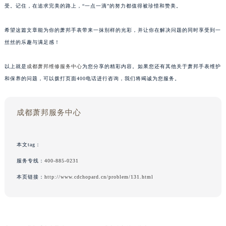
受。记住，在追求完美的路上，“一点一滴”的努力都值得被珍惜和赞美。
希望这篇文章能为你的萧邦手表带来一抹别样的光彩，并让你在解决问题的同时享受到一
丝丝的乐趣与满足感！
以上就是
成都萧邦维修服务中心
为您分享的精彩内容。如果您还有其他关于萧邦手表维护
和保养的问题，可以拨打页面400电话进行咨询，我们将竭诚为您服务。
成都萧邦服务中心
本文tag：
服务专线：
400-885-0231
本页链接：
http://www.cdchopard.cn/problem/131.html