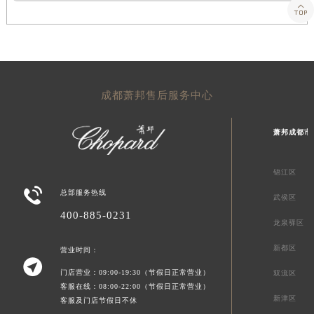

成都萧邦售后服务中心
萧邦成都市
锦江区

总部服务热线
武侯区
400-885-0231
龙泉驿区
新都区
营业时间：

门店营业：09:00-19:30（节假日正常营业）
双流区
客服在线：08:00-22:00（节假日正常营业）
新津区
客服及门店节假日不休