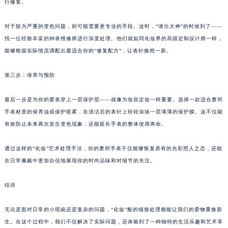
行修复。
对于较为严重的变色问题，则可能需要更专业的手段。这时，“请出大神”的时候到了——
找一位经验丰富的钟表维修师进行深度处理。他们就如同化妆界的高级定制设计师一样，
能够根据实际情况调配出最适合你的“修复配方”，让表针焕然一新。
第三步：保养与预防
最后一步是为你的爱表穿上一层保护层——就像为妆容定妆一样重要。选择一款适合萧邦
手表材质的保养油或保护喷雾，在清洁后的表针上轻轻涂抹一层薄薄的保护膜。这不仅能
有效防止未来再次发生变色现象，还能延长手表的整体使用寿命。
通过这样的“化妆”艺术处理手法，你的萧邦手表不仅能够恢复原有的光彩照人之态，还能
在日常佩戴中更加自信地展现你的时尚品味和对细节的关注。
结语
无论是面对日常的小瑕疵还是复杂的问题，“化妆”般的细致处理都能让我们的爱物重焕新
生。在这个过程中，我们不仅解决了实际问题，还体验到了一种独特的生活乐趣和艺术享