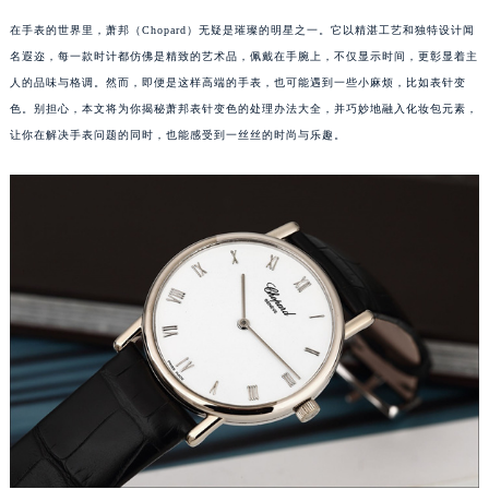
在手表的世界里，萧邦（Chopard）无疑是璀璨的明星之一。它以精湛工艺和独特设计闻
名遐迩，每一款时计都仿佛是精致的艺术品，佩戴在手腕上，不仅显示时间，更彰显着主
人的品味与格调。然而，即便是这样高端的手表，也可能遇到一些小麻烦，比如表针变
色。别担心，本文将为你揭秘萧邦表针变色的处理办法大全，并巧妙地融入化妆包元素，
让你在解决手表问题的同时，也能感受到一丝丝的时尚与乐趣。