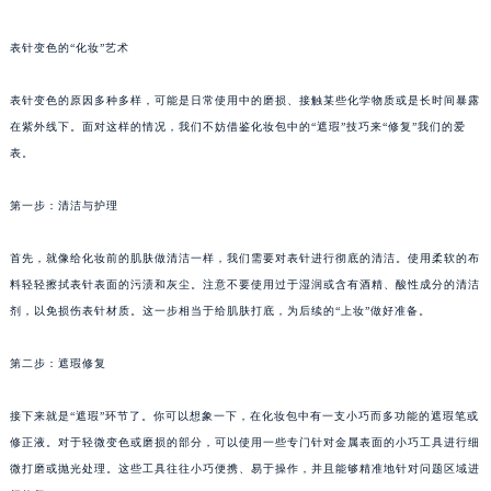
表针变色的“化妆”艺术
表针变色的原因多种多样，可能是日常使用中的磨损、接触某些化学物质或是长时间暴露
在紫外线下。面对这样的情况，我们不妨借鉴化妆包中的“遮瑕”技巧来“修复”我们的爱
表。
第一步：清洁与护理
首先，就像给化妆前的肌肤做清洁一样，我们需要对表针进行彻底的清洁。使用柔软的布
料轻轻擦拭表针表面的污渍和灰尘。注意不要使用过于湿润或含有酒精、酸性成分的清洁
剂，以免损伤表针材质。这一步相当于给肌肤打底，为后续的“上妆”做好准备。
第二步：遮瑕修复
接下来就是“遮瑕”环节了。你可以想象一下，在化妆包中有一支小巧而多功能的遮瑕笔或
修正液。对于轻微变色或磨损的部分，可以使用一些专门针对金属表面的小巧工具进行细
微打磨或抛光处理。这些工具往往小巧便携、易于操作，并且能够精准地针对问题区域进