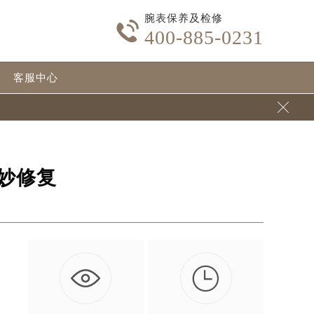
腕表保养及检修

400-885-0231
客服中心

妙修复

然