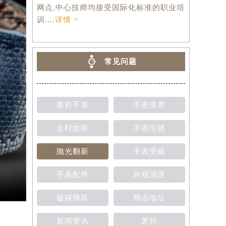
网点,中心技师均接受国际化标准的职业培
训....
详情 >
常见问题
萧邦手表
手表保养
走时故障
手表生锈
抛光翻新
手表受磁
手表配件
外观清洗
磕碰摔坏
网点地址
新闻资讯
萧邦