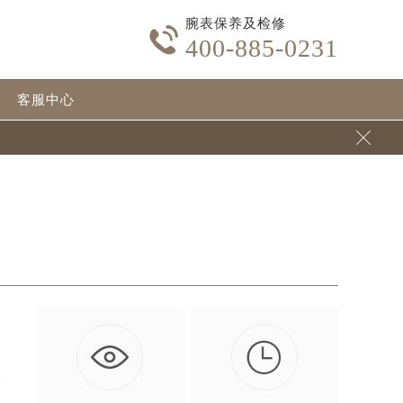
腕表保养及检修

400-885-0231
客服中心


邦
手