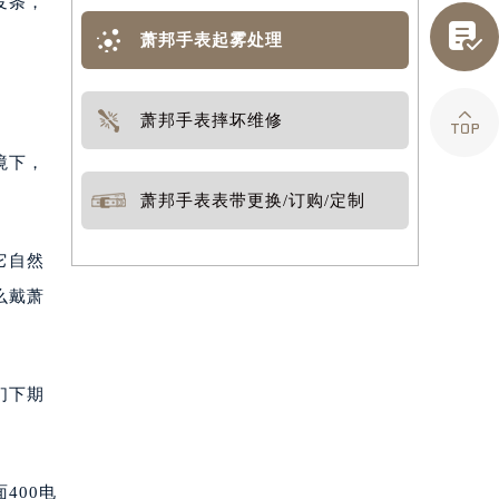
发条，

萧邦手表起雾处理

萧邦手表摔坏维修
境下，
萧邦手表表带更换/订购/定制
它自然
么戴萧
们下期
400电