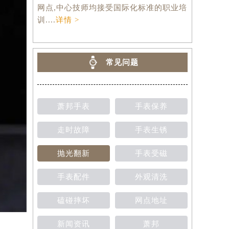
网点,中心技师均接受国际化标准的职业培
训....
详情 >
常见问题
萧邦手表
手表保养
走时故障
手表生锈
抛光翻新
手表受磁
手表配件
外观清洗
磕碰摔坏
网点地址
新闻资讯
萧邦